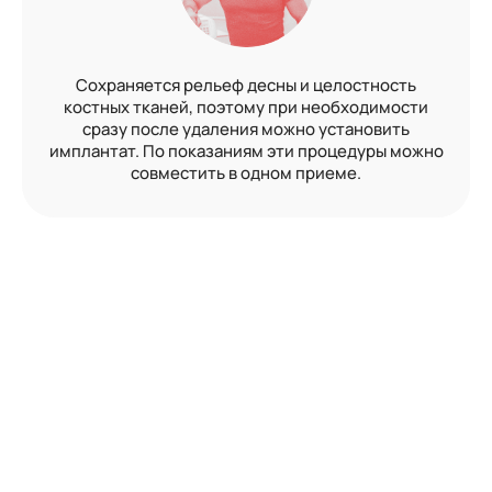
Врач аккуратно рассекает зуб на части тончайшим
Сохраняется рельеф десны и целостность
Благодаря бережной технологии нет
повреждений слизистой рта, губ, костных тканей.
лезвием и извлекает его из десны фрагментами,
костных тканей, поэтому при необходимости
Лунка быстро заживает: нет отека и неприятных
не нарушая целостности связок и нервных
сразу после удаления можно установить
имплантат. По показаниям эти процедуры можно
окончаний. Используем качественные
ощущений после удаления.
совместить в одном приеме.
анестетики.