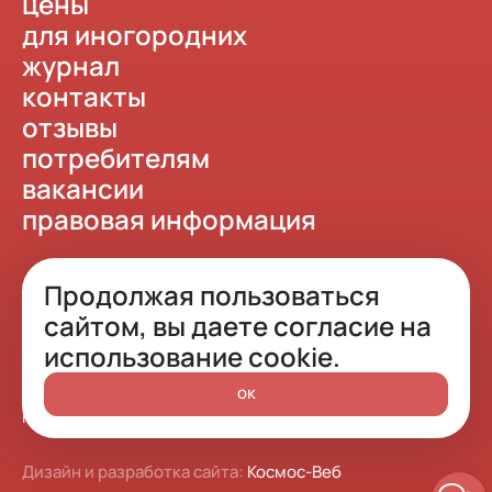
цены
для иногородних
журнал
контакты
отзывы
потребителям
вакансии
правовая информация
Продолжая пользоваться
сайтом, вы даете согласие на
© 2015 - 2026 Стоматика
использование cookie.
Роспотребнадзор
Политика конфиденциальности
ок
Лицензия Л041-01125-54_00361637 (2)
Карта сайта
Дизайн и разработка сайта:
Космос-Веб