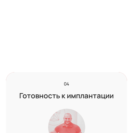
02
04
03
Готовность к имплантации
Безболезненное удаление
Быстрое заживление