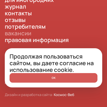
журнал
контакты
отзывы
потребителям
вакансии
правовая информация
Продолжая пользоваться
сайтом, вы даете согласие на
© 2015 - 2026 Стоматика
использование cookie.
Роспотребнадзор
Политика конфиденциальности
ок
Лицензия Л041-01125-54_00361637 (2)
Карта сайта
Дизайн и разработка сайта:
Космос-Веб