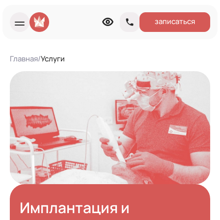
записаться
Главная
/
Услуги
О клинике
Лаборатория
Врачи
Услуги
Для иногородних
Журнал
Имплантация и
Контакты