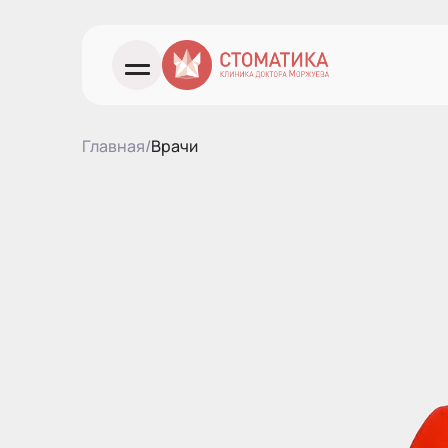
Главная
/
Врачи
О клинике
Лаборатория
Врачи
Услуги
Для иногородних
Журнал