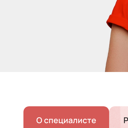
Контакты
Запишитесь
на бесплатную
консультацию
С вами свяжется наш спец
в ближайшее время
О специалисте