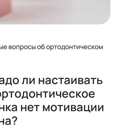
ные вопросы об ортодонтическом
адо ли настаивать
 ортодонтическое
енка нет мотивации
на?