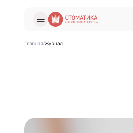
Главная
/
Журнал
О клинике
Лаборатория
Врачи
Услуги
Для иногородних
Журнал