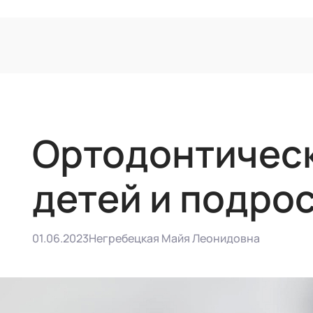
Ортодонтическ
детей и подро
01.06.2023
Негребецкая Майя Леонидовна