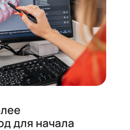
олее
од для начала