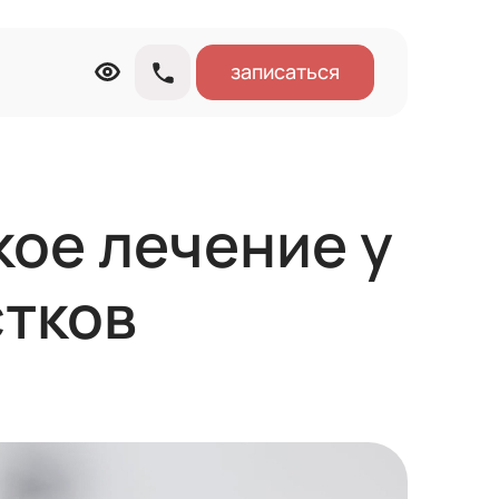
записаться
ое лечение у
стков